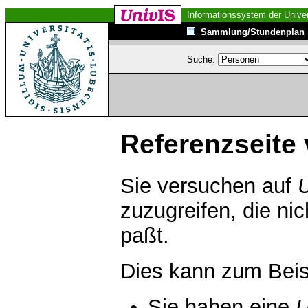
Informationssystem der Univer
Sammlung/Stundenplan
Suche:
Referenzseite 
Sie versuchen auf
zuzugreifen, die ni
paßt.
Dies kann zum Beis
Sie haben eine
U