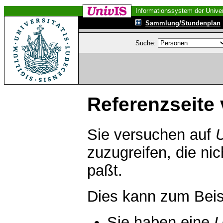
Informationssystem der Univer
Sammlung/Stundenplan
Suche:
Referenzseite 
Sie versuchen auf
zuzugreifen, die ni
paßt.
Dies kann zum Beis
Sie haben eine
U