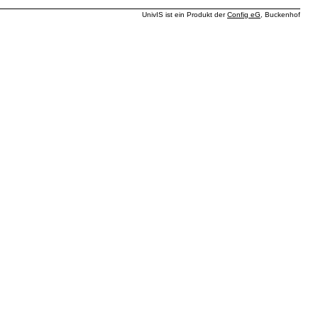
UnivIS ist ein Produkt der
Config eG
, Buckenhof