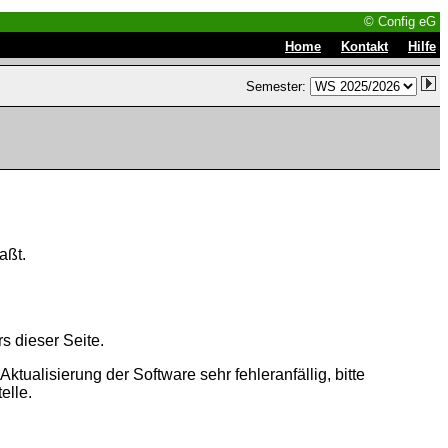
© Config eG
|
|
Home
Kontakt
Hilfe
Semester:
aßt.
s dieser Seite.
tualisierung der Software sehr fehleranfällig, bitte
elle.