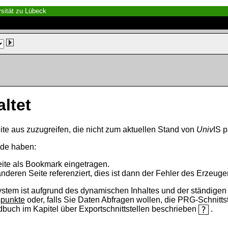
sität zu Lübeck
altet
ite aus zuzugreifen, die nicht zum aktuellen Stand von
Univ
IS p
nde haben:
eite als Bookmark eingetragen.
anderen Seite referenziert, dies ist dann der Fehler des Erzeuger
ystem ist aufgrund des dynamischen Inhaltes und der ständigen Ak
spunkte
oder, falls Sie Daten Abfragen wollen, die PRG-Schnittst
ndbuch im Kapitel über Exportschnittstellen beschrieben
.