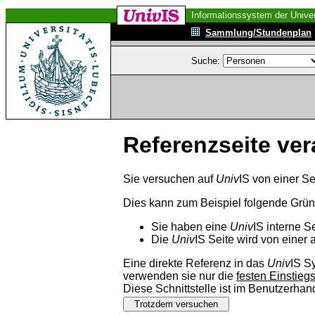
Informationssystem der Univer
Sammlung/Stundenplan
Suche:
Referenzseite ver
Sie versuchen auf
Univ
IS von einer Se
Dies kann zum Beispiel folgende Grü
Sie haben eine
Univ
IS interne S
Die
Univ
IS Seite wird von einer 
Eine direkte Referenz in das
Univ
IS S
verwenden sie nur die
festen Einstieg
Diese Schnittstelle ist im Benutzerha