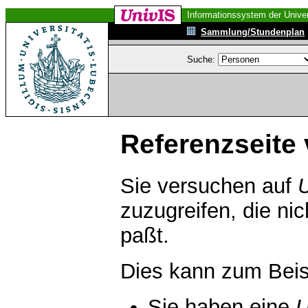
Informationssystem der Univer
Sammlung/Stundenplan
Suche:
Referenzseite 
Sie versuchen auf
zuzugreifen, die ni
paßt.
Dies kann zum Beis
Sie haben eine
U