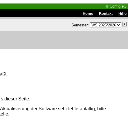
© Config eG
|
|
Home
Kontakt
Hilfe
Semester:
aßt.
s dieser Seite.
tualisierung der Software sehr fehleranfällig, bitte
elle.