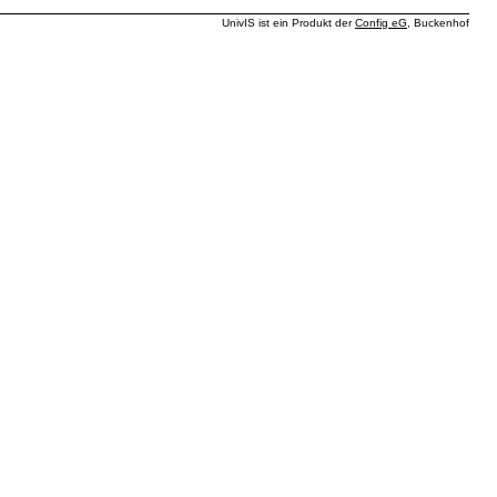
UnivIS ist ein Produkt der
Config eG
, Buckenhof