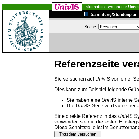
Informationssystem der Univer
Sammlung/Stundenplan
Suche:
Referenzseite ver
Sie versuchen auf
Univ
IS von einer Se
Dies kann zum Beispiel folgende Grü
Sie haben eine
Univ
IS interne S
Die
Univ
IS Seite wird von einer 
Eine direkte Referenz in das
Univ
IS S
verwenden sie nur die
festen Einstieg
Diese Schnittstelle ist im Benutzerha