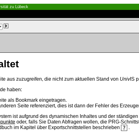
sität zu Lübeck
altet
ite aus zuzugreifen, die nicht zum aktuellen Stand von
Univ
IS p
nde haben:
eite als Bookmark eingetragen.
anderen Seite referenziert, dies ist dann der Fehler des Erzeuger
ystem ist aufgrund des dynamischen Inhaltes und der ständigen Ak
spunkte
oder, falls Sie Daten Abfragen wollen, die PRG-Schnittst
ndbuch im Kapitel über Exportschnittstellen beschrieben
.