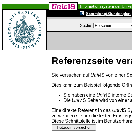
Informationssystem der Univer
Sammlung/Stundenplan
Suche:
Referenzseite ver
Sie versuchen auf
Univ
IS von einer Se
Dies kann zum Beispiel folgende Grü
Sie haben eine
Univ
IS interne S
Die
Univ
IS Seite wird von einer 
Eine direkte Referenz in das
Univ
IS S
verwenden sie nur die
festen Einstieg
Diese Schnittstelle ist im Benutzerha