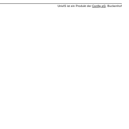
UnivIS ist ein Produkt der
Config eG
, Buckenhof