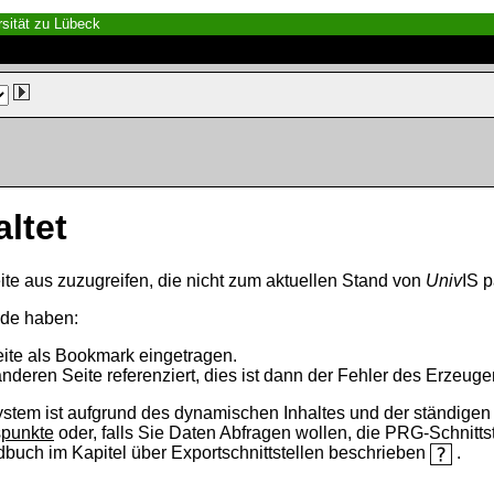
sität zu Lübeck
altet
ite aus zuzugreifen, die nicht zum aktuellen Stand von
Univ
IS p
nde haben:
eite als Bookmark eingetragen.
anderen Seite referenziert, dies ist dann der Fehler des Erzeuger
ystem ist aufgrund des dynamischen Inhaltes und der ständigen Ak
spunkte
oder, falls Sie Daten Abfragen wollen, die PRG-Schnittst
ndbuch im Kapitel über Exportschnittstellen beschrieben
.