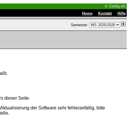
© Config eG
|
|
Home
Kontakt
Hilfe
Semester:
aßt.
s dieser Seite.
tualisierung der Software sehr fehleranfällig, bitte
elle.