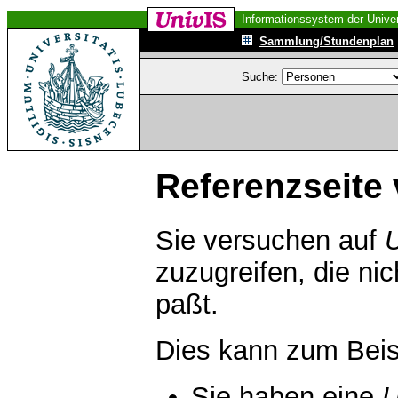
Informationssystem der Univer
Sammlung/Stundenplan
Suche:
Referenzseite 
Sie versuchen auf
zuzugreifen, die ni
paßt.
Dies kann zum Beis
Sie haben eine
U