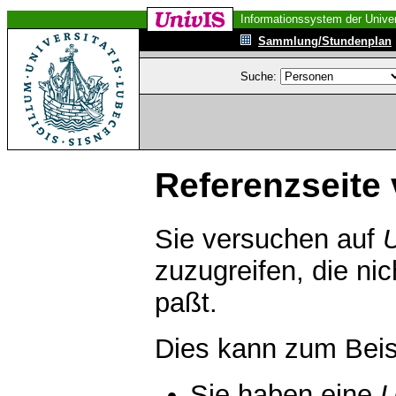
Informationssystem der Univer
Sammlung/Stundenplan
Suche:
Referenzseite 
Sie versuchen auf
zuzugreifen, die ni
paßt.
Dies kann zum Beis
Sie haben eine
U