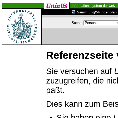
Informationssystem der Univer
Sammlung/Stundenplan
Suche:
Referenzseite 
Sie versuchen auf
zuzugreifen, die ni
paßt.
Dies kann zum Beis
Sie haben eine
U