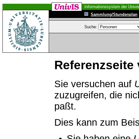
Informationssystem der Univer
Sammlung/Stundenplan
Suche:
Referenzseite 
Sie versuchen auf
zuzugreifen, die ni
paßt.
Dies kann zum Beis
Sie haben eine
U