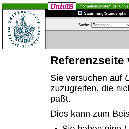
Informationssystem der Univer
Sammlung/Stundenplan
Suche:
Referenzseite 
Sie versuchen auf
zuzugreifen, die ni
paßt.
Dies kann zum Beis
Sie haben eine
U