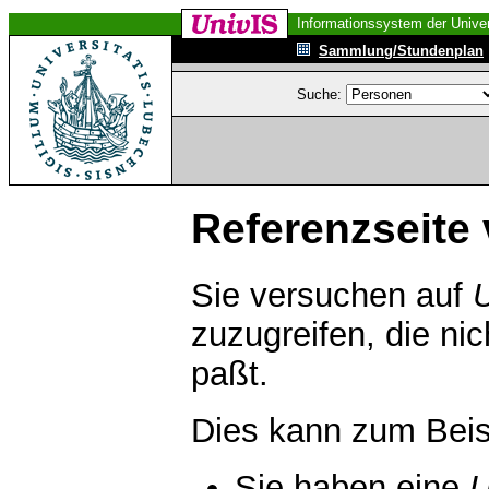
Informationssystem der Univer
Sammlung/Stundenplan
Suche:
Referenzseite 
Sie versuchen auf
zuzugreifen, die ni
paßt.
Dies kann zum Beis
Sie haben eine
U