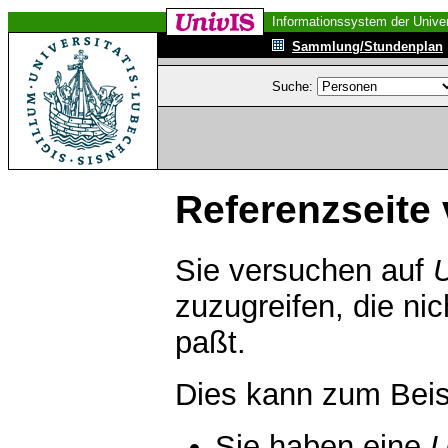
Informationssystem der Univer
Sammlung/Stundenplan
Suche:
Referenzseite 
Sie versuchen auf
zuzugreifen, die ni
paßt.
Dies kann zum Beis
Sie haben eine
U