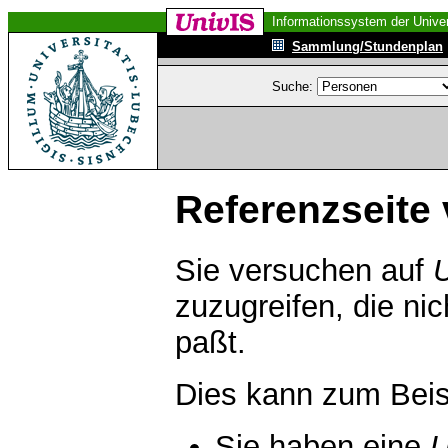
Informationssystem der Univer
Sammlung/Stundenplan
Suche:
Referenzseite 
Sie versuchen auf
zuzugreifen, die ni
paßt.
Dies kann zum Beis
Sie haben eine
U