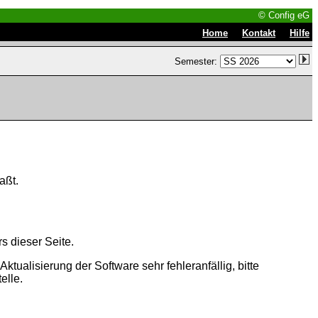
© Config eG
|
|
Home
Kontakt
Hilfe
Semester:
aßt.
s dieser Seite.
tualisierung der Software sehr fehleranfällig, bitte
elle.