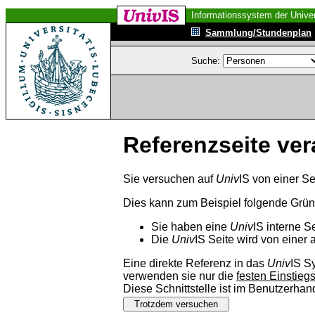
Informationssystem der Univer
Sammlung/Stundenplan
Suche:
Referenzseite ver
Sie versuchen auf
Univ
IS von einer Se
Dies kann zum Beispiel folgende Grü
Sie haben eine
Univ
IS interne S
Die
Univ
IS Seite wird von einer 
Eine direkte Referenz in das
Univ
IS S
verwenden sie nur die
festen Einstieg
Diese Schnittstelle ist im Benutzerha