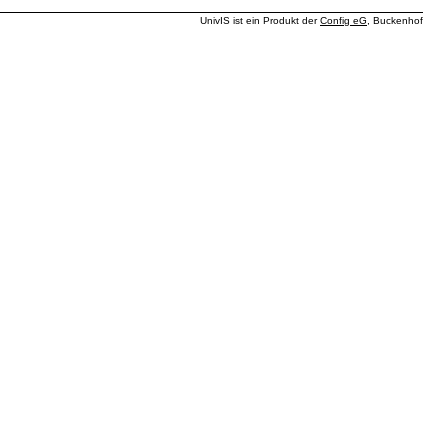
UnivIS ist ein Produkt der
Config eG
, Buckenhof