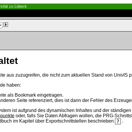
sität zu Lübeck
altet
ite aus zuzugreifen, die nicht zum aktuellen Stand von
Univ
IS p
nde haben:
eite als Bookmark eingetragen.
anderen Seite referenziert, dies ist dann der Fehler des Erzeuger
ystem ist aufgrund des dynamischen Inhaltes und der ständigen Ak
spunkte
oder, falls Sie Daten Abfragen wollen, die PRG-Schnittst
ndbuch im Kapitel über Exportschnittstellen beschrieben
.