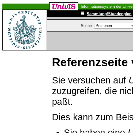
Informationssystem der Univer
Sammlung/Stundenplan
Suche:
Referenzseite 
Sie versuchen auf
zuzugreifen, die ni
paßt.
Dies kann zum Beis
Sie haben eine
U