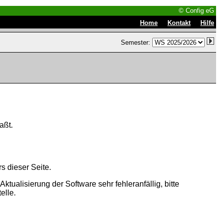
© Config eG
|
|
Home
Kontakt
Hilfe
Semester:
aßt.
s dieser Seite.
tualisierung der Software sehr fehleranfällig, bitte
elle.