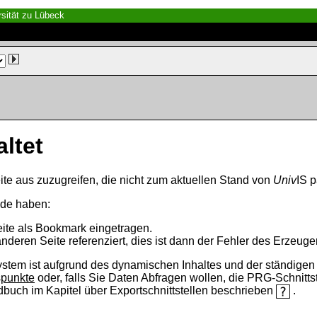
sität zu Lübeck
altet
ite aus zuzugreifen, die nicht zum aktuellen Stand von
Univ
IS p
nde haben:
eite als Bookmark eingetragen.
anderen Seite referenziert, dies ist dann der Fehler des Erzeuger
ystem ist aufgrund des dynamischen Inhaltes und der ständigen Ak
spunkte
oder, falls Sie Daten Abfragen wollen, die PRG-Schnittst
ndbuch im Kapitel über Exportschnittstellen beschrieben
.