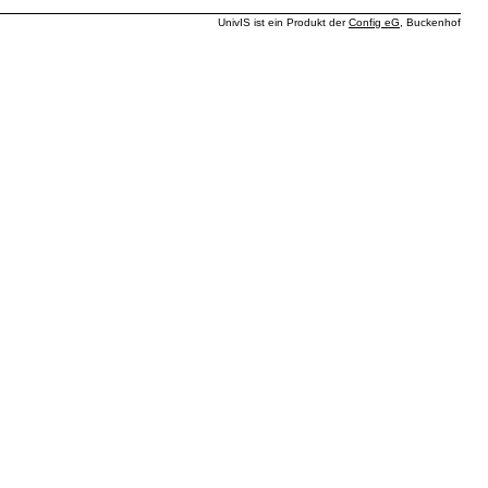
UnivIS ist ein Produkt der
Config eG
, Buckenhof