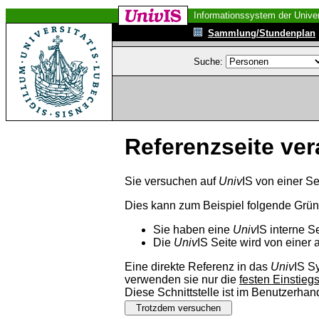
Informationssystem der Univer
Sammlung/Stundenplan
Suche:
Referenzseite ver
Sie versuchen auf
Univ
IS von einer Se
Dies kann zum Beispiel folgende Grü
Sie haben eine
Univ
IS interne S
Die
Univ
IS Seite wird von einer 
Eine direkte Referenz in das
Univ
IS S
verwenden sie nur die
festen Einstieg
Diese Schnittstelle ist im Benutzerha