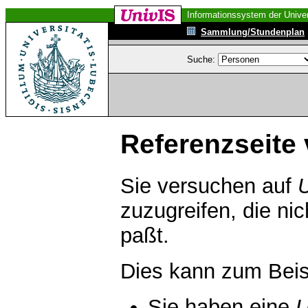
Informationssystem der Univer
Sammlung/Stundenplan
Suche:
Referenzseite 
Sie versuchen auf
zuzugreifen, die ni
paßt.
Dies kann zum Beis
Sie haben eine
U