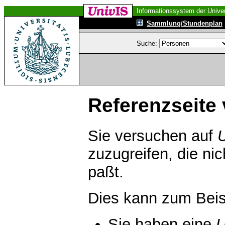
Informationssystem der Univer
Sammlung/Stundenplan
Suche:
Referenzseite 
Sie versuchen auf
zuzugreifen, die ni
paßt.
Dies kann zum Beis
Sie haben eine
U