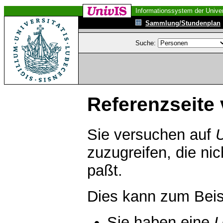
Informationssystem der Univer
Sammlung/Stundenplan
Suche:
Referenzseite 
Sie versuchen auf
zuzugreifen, die ni
paßt.
Dies kann zum Beis
Sie haben eine
U