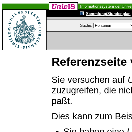
Informationssystem der Univer
Sammlung/Stundenplan
Suche:
Referenzseite 
Sie versuchen auf
zuzugreifen, die ni
paßt.
Dies kann zum Beis
Sie haben eine
U