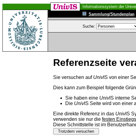
Informationssystem der Univer
Sammlung/Stundenplan
Suche:
Referenzseite ver
Sie versuchen auf
Univ
IS von einer Se
Dies kann zum Beispiel folgende Grü
Sie haben eine
Univ
IS interne S
Die
Univ
IS Seite wird von einer 
Eine direkte Referenz in das
Univ
IS S
verwenden sie nur die
festen Einstieg
Diese Schnittstelle ist im Benutzerha