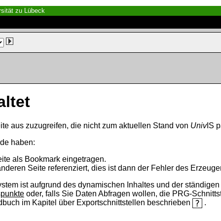
sität zu Lübeck
altet
ite aus zuzugreifen, die nicht zum aktuellen Stand von
Univ
IS p
nde haben:
eite als Bookmark eingetragen.
anderen Seite referenziert, dies ist dann der Fehler des Erzeuger
ystem ist aufgrund des dynamischen Inhaltes und der ständigen Ak
spunkte
oder, falls Sie Daten Abfragen wollen, die PRG-Schnittst
ndbuch im Kapitel über Exportschnittstellen beschrieben
.