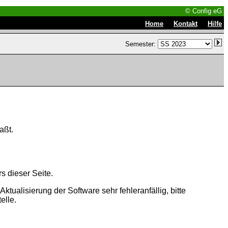
© Config eG
|
|
Home
Kontakt
Hilfe
Semester:
aßt.
s dieser Seite.
tualisierung der Software sehr fehleranfällig, bitte
elle.