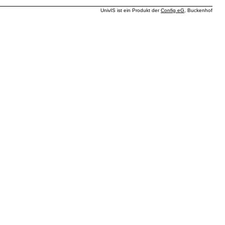
UnivIS ist ein Produkt der
Config eG
, Buckenhof