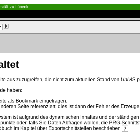
sität zu Lübeck
altet
ite aus zuzugreifen, die nicht zum aktuellen Stand von
Univ
IS p
nde haben:
eite als Bookmark eingetragen.
anderen Seite referenziert, dies ist dann der Fehler des Erzeuger
ystem ist aufgrund des dynamischen Inhaltes und der ständigen Ak
spunkte
oder, falls Sie Daten Abfragen wollen, die PRG-Schnittst
ndbuch im Kapitel über Exportschnittstellen beschrieben
.