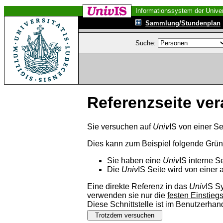
Informationssystem der Univer
Sammlung/Stundenplan
Suche:
Referenzseite ver
Sie versuchen auf
Univ
IS von einer Se
Dies kann zum Beispiel folgende Grü
Sie haben eine
Univ
IS interne S
Die
Univ
IS Seite wird von einer 
Eine direkte Referenz in das
Univ
IS S
verwenden sie nur die
festen Einstieg
Diese Schnittstelle ist im Benutzerha