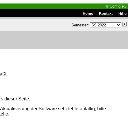
© Config eG
|
|
Home
Kontakt
Hilfe
Semester:
aßt.
s dieser Seite.
tualisierung der Software sehr fehleranfällig, bitte
elle.