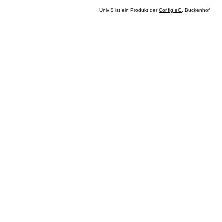
UnivIS ist ein Produkt der
Config eG
, Buckenhof