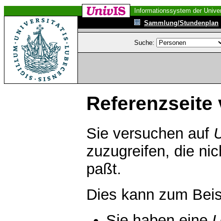
Informationssystem der Univer
Sammlung/Stundenplan
Suche:
Referenzseite 
Sie versuchen auf
zuzugreifen, die ni
paßt.
Dies kann zum Beis
Sie haben eine
U