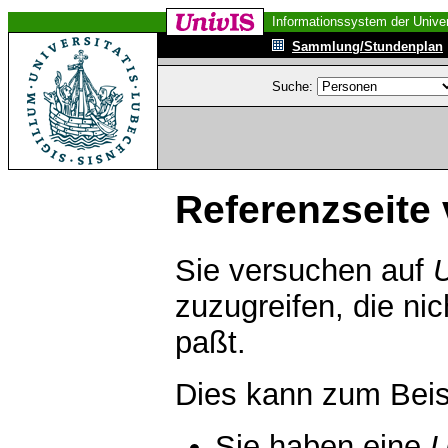
Informationssystem der Univer
Sammlung/Stundenplan
Suche:
Referenzseite 
Sie versuchen auf
zuzugreifen, die ni
paßt.
Dies kann zum Beis
Sie haben eine
U