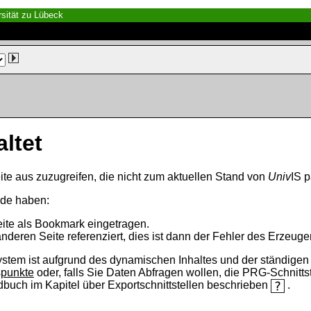
sität zu Lübeck
altet
ite aus zuzugreifen, die nicht zum aktuellen Stand von
Univ
IS p
nde haben:
eite als Bookmark eingetragen.
anderen Seite referenziert, dies ist dann der Fehler des Erzeuger
ystem ist aufgrund des dynamischen Inhaltes und der ständigen Ak
spunkte
oder, falls Sie Daten Abfragen wollen, die PRG-Schnittst
ndbuch im Kapitel über Exportschnittstellen beschrieben
.