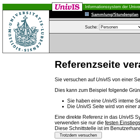
Informationssystem der Univer
Sammlung/Stundenplan
Suche:
Referenzseite ver
Sie versuchen auf
Univ
IS von einer Se
Dies kann zum Beispiel folgende Grü
Sie haben eine
Univ
IS interne S
Die
Univ
IS Seite wird von einer 
Eine direkte Referenz in das
Univ
IS S
verwenden sie nur die
festen Einstieg
Diese Schnittstelle ist im Benutzerha