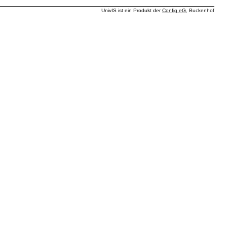
UnivIS ist ein Produkt der
Config eG
, Buckenhof