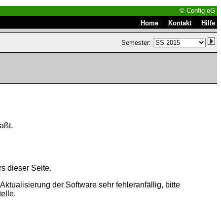
© Config eG
|
|
Home
Kontakt
Hilfe
Semester:
aßt.
s dieser Seite.
tualisierung der Software sehr fehleranfällig, bitte
elle.