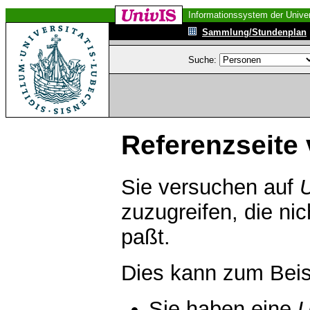
Informationssystem der Univer
Sammlung/Stundenplan
Suche:
Referenzseite 
Sie versuchen auf
zuzugreifen, die ni
paßt.
Dies kann zum Beis
Sie haben eine
U