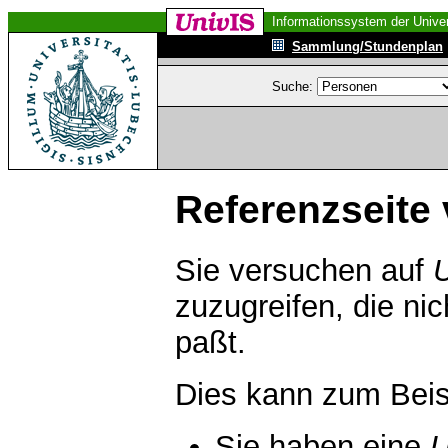
Informationssystem der Univer
Sammlung/Stundenplan
Suche:
Referenzseite 
Sie versuchen auf
zuzugreifen, die ni
paßt.
Dies kann zum Beis
Sie haben eine
U