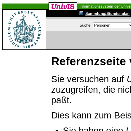
Informationssystem der Univer
Sammlung/Stundenplan
Suche:
Referenzseite 
Sie versuchen auf
zuzugreifen, die ni
paßt.
Dies kann zum Beis
Sie haben eine
U