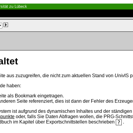
sität zu Lübeck
altet
ite aus zuzugreifen, die nicht zum aktuellen Stand von
Univ
IS p
nde haben:
eite als Bookmark eingetragen.
anderen Seite referenziert, dies ist dann der Fehler des Erzeuger
ystem ist aufgrund des dynamischen Inhaltes und der ständigen Ak
spunkte
oder, falls Sie Daten Abfragen wollen, die PRG-Schnittst
ndbuch im Kapitel über Exportschnittstellen beschrieben
.