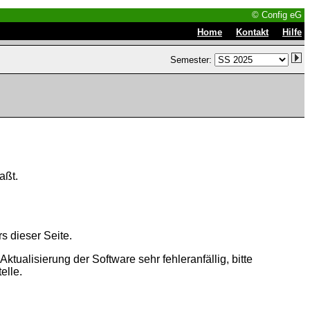
© Config eG
|
|
Home
Kontakt
Hilfe
Semester:
aßt.
s dieser Seite.
tualisierung der Software sehr fehleranfällig, bitte
elle.