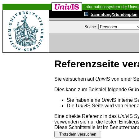
Informationssystem der Univer
Sammlung/Stundenplan
Suche:
Referenzseite ver
Sie versuchen auf
Univ
IS von einer Se
Dies kann zum Beispiel folgende Grü
Sie haben eine
Univ
IS interne S
Die
Univ
IS Seite wird von einer 
Eine direkte Referenz in das
Univ
IS S
verwenden sie nur die
festen Einstieg
Diese Schnittstelle ist im Benutzerha