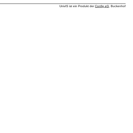
UnivIS ist ein Produkt der
Config eG
, Buckenhof