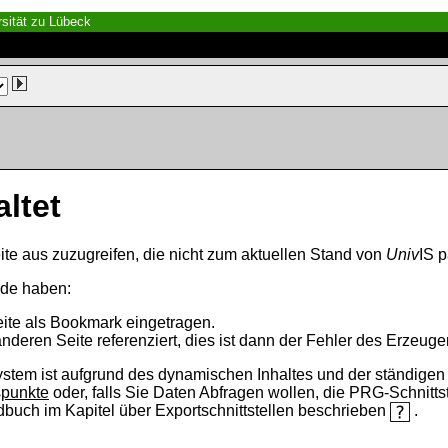
sität zu Lübeck
altet
ite aus zuzugreifen, die nicht zum aktuellen Stand von
Univ
IS p
nde haben:
eite als Bookmark eingetragen.
anderen Seite referenziert, dies ist dann der Fehler des Erzeuger
ystem ist aufgrund des dynamischen Inhaltes und der ständigen Ak
spunkte
oder, falls Sie Daten Abfragen wollen, die PRG-Schnittst
ndbuch im Kapitel über Exportschnittstellen beschrieben
.