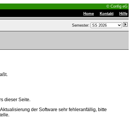
© Config eG
|
|
Home
Kontakt
Hilfe
Semester:
aßt.
s dieser Seite.
tualisierung der Software sehr fehleranfällig, bitte
elle.