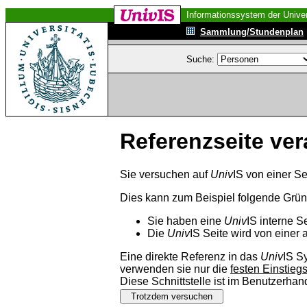
Informationssystem der Univer
Sammlung/Stundenplan
Suche:
Referenzseite ver
Sie versuchen auf
Univ
IS von einer Se
Dies kann zum Beispiel folgende Grü
Sie haben eine
Univ
IS interne S
Die
Univ
IS Seite wird von einer 
Eine direkte Referenz in das
Univ
IS S
verwenden sie nur die
festen Einstieg
Diese Schnittstelle ist im Benutzerha