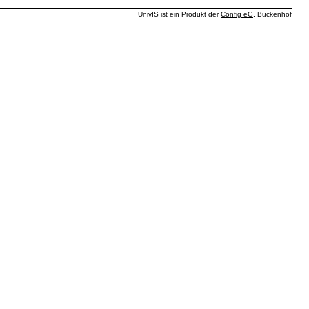
UnivIS ist ein Produkt der
Config eG
, Buckenhof