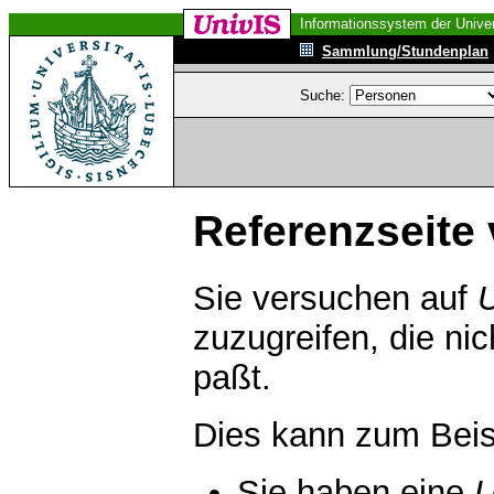
Informationssystem der Univer
Sammlung/Stundenplan
Suche:
Referenzseite 
Sie versuchen auf
zuzugreifen, die ni
paßt.
Dies kann zum Beis
Sie haben eine
U