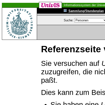
Informationssystem der Univer
Sammlung/Stundenplan
Suche:
Referenzseite 
Sie versuchen auf
zuzugreifen, die ni
paßt.
Dies kann zum Beis
Sie haben eine
U