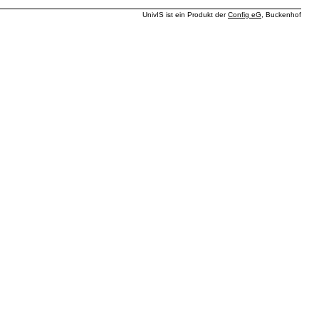
UnivIS ist ein Produkt der
Config eG
, Buckenhof