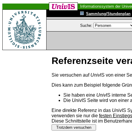
Informationssystem der Univer
Sammlung/Stundenplan
Suche:
Referenzseite ver
Sie versuchen auf
Univ
IS von einer Se
Dies kann zum Beispiel folgende Grü
Sie haben eine
Univ
IS interne S
Die
Univ
IS Seite wird von einer 
Eine direkte Referenz in das
Univ
IS S
verwenden sie nur die
festen Einstieg
Diese Schnittstelle ist im Benutzerha