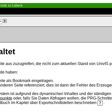
sität zu Lübeck
altet
ite aus zuzugreifen, die nicht zum aktuellen Stand von
Univ
IS p
nde haben:
eite als Bookmark eingetragen.
anderen Seite referenziert, dies ist dann der Fehler des Erzeuger
ystem ist aufgrund des dynamischen Inhaltes und der ständigen Ak
spunkte
oder, falls Sie Daten Abfragen wollen, die PRG-Schnittst
ndbuch im Kapitel über Exportschnittstellen beschrieben
.