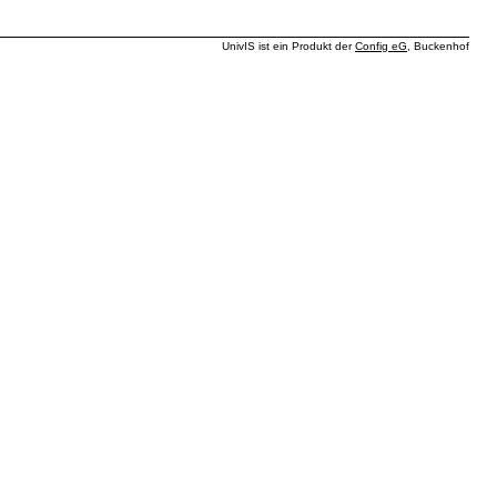
UnivIS ist ein Produkt der
Config eG
, Buckenhof