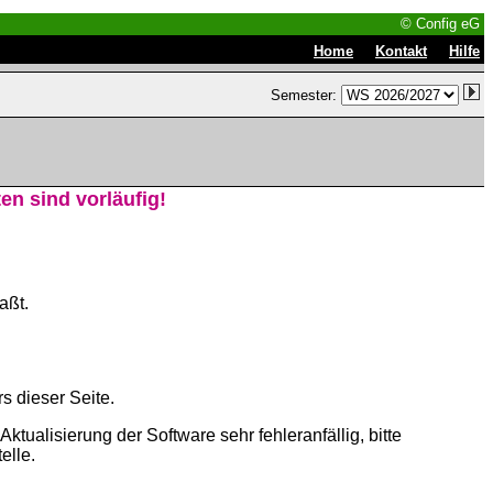
© Config eG
|
|
Home
Kontakt
Hilfe
Semester:
n sind vorläufig!
aßt.
s dieser Seite.
tualisierung der Software sehr fehleranfällig, bitte
elle.