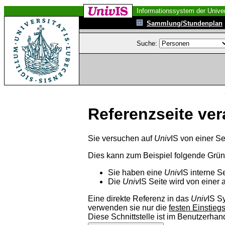
Informationssystem der Univer
Sammlung/Stundenplan
Suche:
Referenzseite ver
Sie versuchen auf
Univ
IS von einer Se
Dies kann zum Beispiel folgende Grü
Sie haben eine
Univ
IS interne S
Die
Univ
IS Seite wird von einer 
Eine direkte Referenz in das
Univ
IS S
verwenden sie nur die
festen Einstieg
Diese Schnittstelle ist im Benutzerha