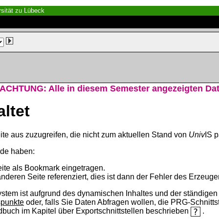
sität zu Lübeck
ACHTUNG: Alle in diesem Semester angezeigten Date
altet
ite aus zuzugreifen, die nicht zum aktuellen Stand von
Univ
IS p
nde haben:
eite als Bookmark eingetragen.
anderen Seite referenziert, dies ist dann der Fehler des Erzeuger
ystem ist aufgrund des dynamischen Inhaltes und der ständigen Ak
spunkte
oder, falls Sie Daten Abfragen wollen, die PRG-Schnittst
ndbuch im Kapitel über Exportschnittstellen beschrieben
.