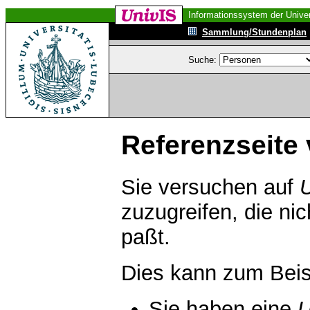
Informationssystem der Univer
Sammlung/Stundenplan
Suche:
Referenzseite 
Sie versuchen auf
zuzugreifen, die ni
paßt.
Dies kann zum Beis
Sie haben eine
U