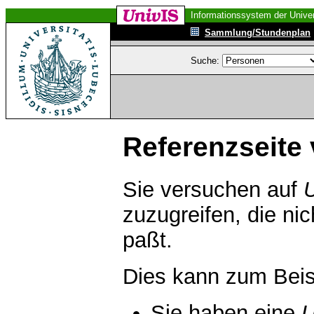
Informationssystem der Univer
Sammlung/Stundenplan
Suche:
Referenzseite 
Sie versuchen auf
zuzugreifen, die ni
paßt.
Dies kann zum Beis
Sie haben eine
U