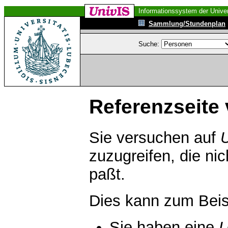
Informationssystem der Univer
Sammlung/Stundenplan
Suche:
Referenzseite 
Sie versuchen auf
zuzugreifen, die ni
paßt.
Dies kann zum Beis
Sie haben eine
U