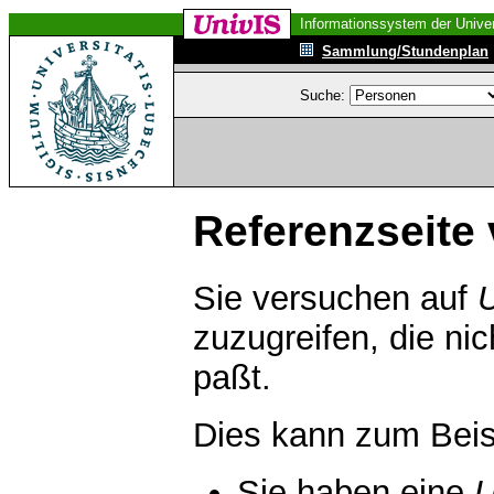
Informationssystem der Univer
Sammlung/Stundenplan
Suche:
Referenzseite 
Sie versuchen auf
zuzugreifen, die ni
paßt.
Dies kann zum Beis
Sie haben eine
U