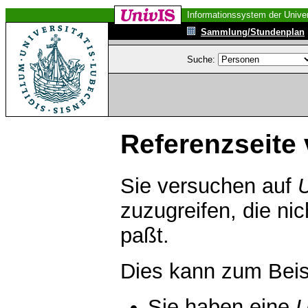
Informationssystem der Univer
Sammlung/Stundenplan
Suche:
Referenzseite 
Sie versuchen auf
zuzugreifen, die ni
paßt.
Dies kann zum Beis
Sie haben eine
U