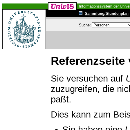
Informationssystem der Univer
Sammlung/Stundenplan
Suche:
Referenzseite 
Sie versuchen auf
zuzugreifen, die ni
paßt.
Dies kann zum Beis
Sie haben eine
U