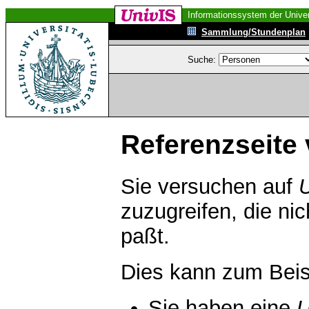
Informationssystem der Univer
Sammlung/Stundenplan
Suche:
Referenzseite 
Sie versuchen auf
zuzugreifen, die ni
paßt.
Dies kann zum Beis
Sie haben eine
U