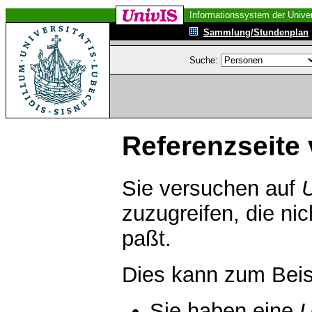
Informationssystem der Univer
Sammlung/Stundenplan
Suche:
Referenzseite 
Sie versuchen auf
zuzugreifen, die ni
paßt.
Dies kann zum Beis
Sie haben eine
U