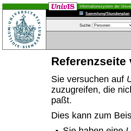
Informationssystem der Univer
Sammlung/Stundenplan
Suche:
Referenzseite 
Sie versuchen auf
zuzugreifen, die ni
paßt.
Dies kann zum Beis
Sie haben eine
U