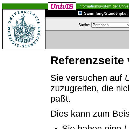
Informationssystem der Univer
Sammlung/Stundenplan
Suche:
Referenzseite 
Sie versuchen auf
zuzugreifen, die ni
paßt.
Dies kann zum Beis
Sie haben eine
U