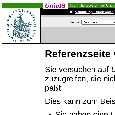
Informationssystem der Univer
Sammlung/Stundenplan
Suche:
Referenzseite 
Sie versuchen auf
zuzugreifen, die ni
paßt.
Dies kann zum Beis
Sie haben eine
U