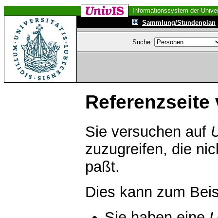
Informationssystem der Univer
Sammlung/Stundenplan
Suche:
Referenzseite 
Sie versuchen auf
zuzugreifen, die ni
paßt.
Dies kann zum Beis
Sie haben eine
U