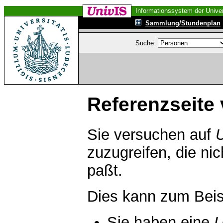
Informationssystem der Univer
Sammlung/Stundenplan
Suche:
Referenzseite 
Sie versuchen auf
zuzugreifen, die ni
paßt.
Dies kann zum Beis
Sie haben eine
U