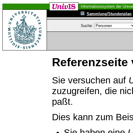
Informationssystem der Univer
Sammlung/Stundenplan
Suche:
Referenzseite 
Sie versuchen auf
zuzugreifen, die ni
paßt.
Dies kann zum Beis
Sie haben eine
U