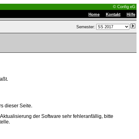
© Config eG
|
|
Home
Kontakt
Hilfe
Semester:
aßt.
s dieser Seite.
tualisierung der Software sehr fehleranfällig, bitte
elle.