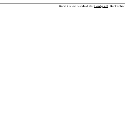
UnivIS ist ein Produkt der
Config eG
, Buckenhof