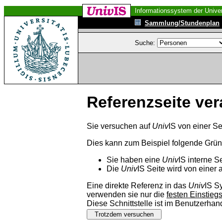
Informationssystem der Univer
Sammlung/Stundenplan
Suche:
Referenzseite ver
Sie versuchen auf
Univ
IS von einer Se
Dies kann zum Beispiel folgende Grü
Sie haben eine
Univ
IS interne S
Die
Univ
IS Seite wird von einer 
Eine direkte Referenz in das
Univ
IS S
verwenden sie nur die
festen Einstieg
Diese Schnittstelle ist im Benutzerha